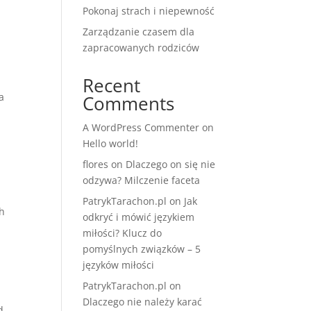
Pokonaj strach i niepewność
Zarządzanie czasem dla
zapracowanych rodziców
Recent
a
Comments
A WordPress Commenter
on
Hello world!
flores
on
Dlaczego on się nie
odzywa? Milczenie faceta
PatrykTarachon.pl
on
Jak
ch
odkryć i mówić językiem
miłości? Klucz do
pomyślnych związków – 5
języków miłości
PatrykTarachon.pl
on
Dlaczego nie należy karać
d