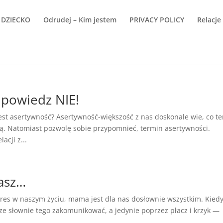
 DZIECKO
Odrudej – Kim jestem
PRIVACY POLICY
Relacje
 powiedz NIE!
st asertywność? Asertywność-większość z nas doskonale wie, co t
ą. Natomiast pozwolę sobie przypomnieć, termin asertywności.
acji z...
asz…
s w naszym życiu, mama jest dla nas dosłownie wszystkim. Kied
cze słownie tego zakomunikować, a jedynie poprzez płacz i krzyk —
.