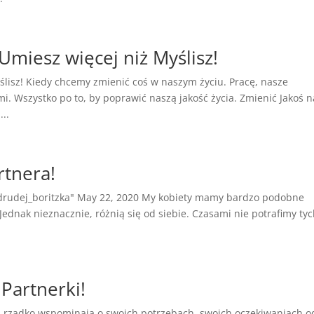
Umiesz więcej niż Myślisz!
ślisz! Kiedy chcemy zmienić coś w naszym życiu. Pracę, nasze
mi. Wszystko po to, by poprawić naszą jakość życia. Zmienić Jakoś n
..
rtnera!
odrudej_boritzka" May 22, 2020 My kobiety mamy bardzo podobne
ednak nieznacznie, różnią się od siebie. Czasami nie potrafimy ty
Partnerki!
i rzadko wspominają o swoich potrzebach, swoich oczekiwaniach o