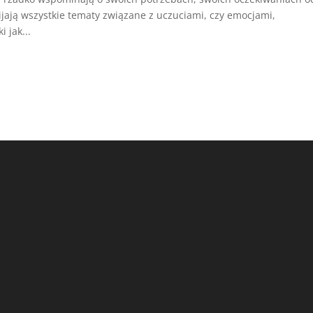
ijają wszystkie tematy związane z uczuciami, czy emocjami,
 jak...