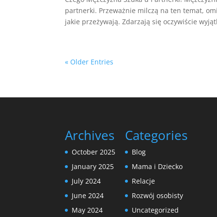
partnerki. Przeważnie milczą na ten temat, om
jakie przeżywają. Zdarzają się oczywiście wyjątki
« Older Entries
Archives
Categories
October 2025
Blog
January 2025
Mama i Dziecko
July 2024
Relacje
June 2024
Rozwój osobisty
May 2024
Uncategorized