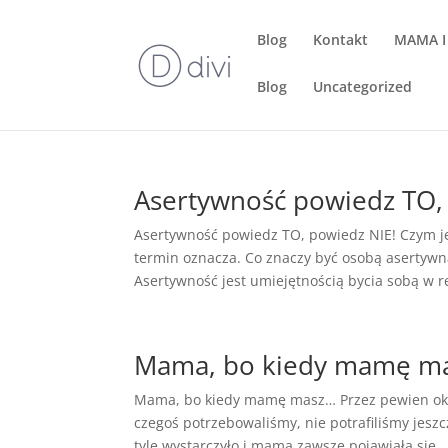
Blog
Kontakt
MAMA I
Blog
Uncategorized
Asertywność powiedz TO,
Asertywność powiedz TO, powiedz NIE! Czym je
termin oznacza. Co znaczy być osobą asertywn
Asertywność jest umiejętnością bycia sobą w rel
Mama, bo kiedy mamę m
Mama, bo kiedy mamę masz… Przez pewien okre
czegoś potrzebowaliśmy, nie potrafiliśmy jesz
tyle wystarczyło i mama zawsze pojawiała się,..