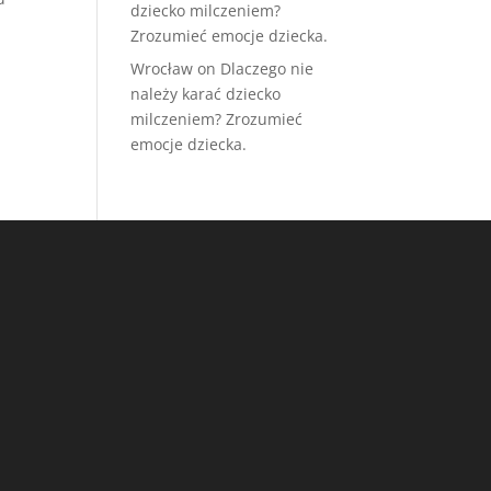
dziecko milczeniem?
Zrozumieć emocje dziecka.
Wrocław
on
Dlaczego nie
należy karać dziecko
milczeniem? Zrozumieć
emocje dziecka.