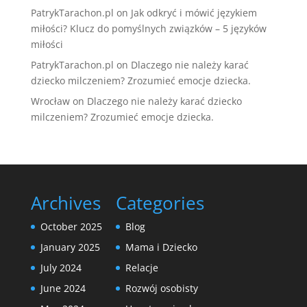
PatrykTarachon.pl
on
Jak odkryć i mówić językiem
miłości? Klucz do pomyślnych związków – 5 języków
miłości
PatrykTarachon.pl
on
Dlaczego nie należy karać
dziecko milczeniem? Zrozumieć emocje dziecka.
Wrocław
on
Dlaczego nie należy karać dziecko
milczeniem? Zrozumieć emocje dziecka.
Archives
Categories
October 2025
Blog
January 2025
Mama i Dziecko
July 2024
Relacje
June 2024
Rozwój osobisty