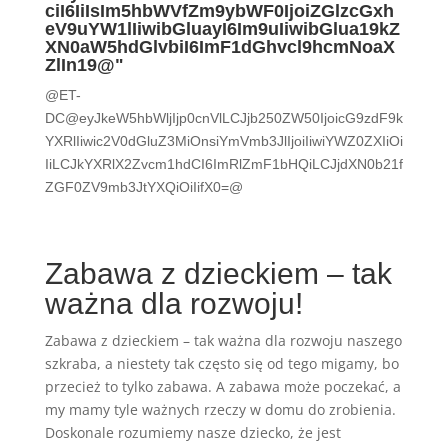
ciI6IiIsIm5hbWVfZm9ybWF0IjoiZGlzcGxh
eV9uYW1lIiwibGluayI6Im9uIiwibGlua19kZ
XN0aW5hdGlvbiI6ImF1dGhvcl9hcmNoaX
ZlIn19@"
@ET-
DC@eyJkeW5hbWljIjp0cnVlLCJjb250ZW50IjoicG9zdF9k
YXRlIiwic2V0dGluZ3MiOnsiYmVmb3JlIjoiIiwiYWZ0ZXIiOi
IiLCJkYXRlX2Zvcm1hdCI6ImRlZmF1bHQiLCJjdXN0b21f
ZGF0ZV9mb3JtYXQiOiIifX0=@
Zabawa z dzieckiem – tak
ważna dla rozwoju!
Zabawa z dzieckiem – tak ważna dla rozwoju naszego
szkraba, a niestety tak często się od tego migamy, bo
przecież to tylko zabawa. A zabawa może poczekać, a
my mamy tyle ważnych rzeczy w domu do zrobienia.
Doskonale rozumiemy nasze dziecko, że jest