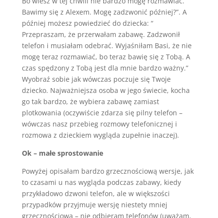
Bo wiesz w tej chwili nie bardzo mogę rozmawiać.
Bawimy się z Alexem. Mogę zadzwonić później?”. A
później możesz powiedzieć do dziecka: “
Przepraszam, że przerwałam zabawę. Zadzwonił
telefon i musiałam odebrać. Wyjaśniłam Basi, że nie
mogę teraz rozmawiać, bo teraz bawię się z Tobą. A
czas spędzony z Tobą jest dla mnie bardzo ważny.”
Wyobraź sobie jak wówczas poczuje się Twoje
dziecko. Najważniejsza osoba w jego świecie, kocha
go tak bardzo, że wybiera zabawę zamiast
plotkowania (oczywiście zdarza się pilny telefon –
wówczas nasz przebieg rozmowy telefonicznej i
rozmowa z dzieckiem wygląda zupełnie inaczej).
Ok – małe sprostowanie
Powyżej opisałam bardzo grzecznościową wersje, jak
to czasami u nas wygląda podczas zabawy, kiedy
przykładowo dzwoni telefon, ale w większości
przypadków przyjmuje wersję niestety mniej
grzecznościową – nie odbieram telefonów (uważam,