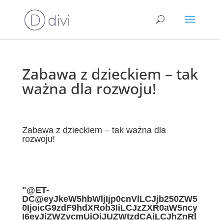
Zabawa z dzieckiem – tak
ważna dla rozwoju!
Zabawa z dzieckiem – tak ważna dla
rozwoju!
"@ET-
DC@eyJkeW5hbWljIjp0cnVlLCJjb250ZW5
0IjoicG9zdF9hdXRob3IiLCJzZXR0aW5ncy
I6eyJiZWZvcmUiOiJUZWtzdCAiLCJhZnRl