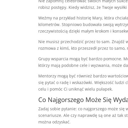
Nie zapomnij celebrować swoich małych sukce
robisz postępy. Kiedy widzisz, że Twoje wysiłk
Weźmy na przykład historię Mary, która chciał
kilometrów. Stopniowo budowała swoją wytrzyma
rzeczywistością dzięki małym krokom i konsekw
Nie musisz przechodzić przez to sam. Znajdź w
rozmowa z kimś, kto przeszedł przez to samo,
Grupy wsparcia mogą być bardzo pomocne. Mogą 
którzy mają podobne cele i wyzwania, może da
Mentorzy mogą być również bardzo wartościowi.
się pytać o radę i wskazówki. Większość ludzi
celu i pomóc Ci uniknąć wielu pułapek.
Co Najgorszego Może Się Wyda
Zadaj sobie pytanie: co najgorszego może się
scenariusze. Ale czy naprawdę są one aż tak st
można odzyskać.