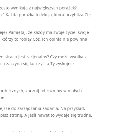
często wynikają z największych porażek?
” Każda porażka to lekcja, która przybliża Cię
eje? Pamiętaj, że każdy ma swoje życie, swoje
 którzy to robią? Cóż, ich opinia nie powinna
en strach jest racjonalny? Czy może wynika z
h zaczyna się kurczyć, a Ty zyskujesz
ń publicznych, zacznij od rozmów w małych
ne.
ejsze do zarządzania zadania. Na przykład,
apisz stronę. A jeśli nawet to wydaje się trudne,