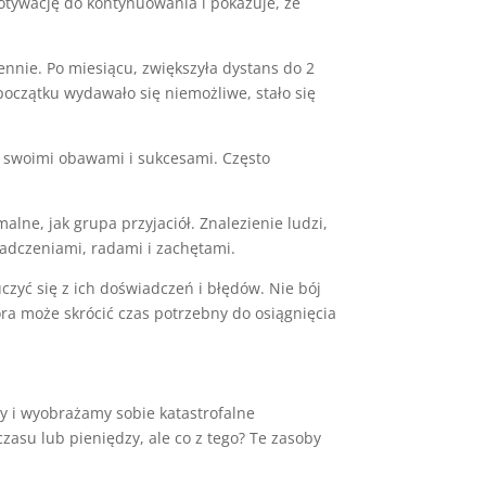
tywację do kontynuowania i pokazuje, że
ennie. Po miesiącu, zwiększyła dystans do 2
początku wydawało się niemożliwe, stało się
ię swoimi obawami i sukcesami. Często
lne, jak grupa przyjaciół. Znalezienie ludzi,
adczeniami, radami i zachętami.
czyć się z ich doświadczeń i błędów. Nie bój
ora może skrócić czas potrzebny do osiągnięcia
y i wyobrażamy sobie katastrofalne
zasu lub pieniędzy, ale co z tego? Te zasoby