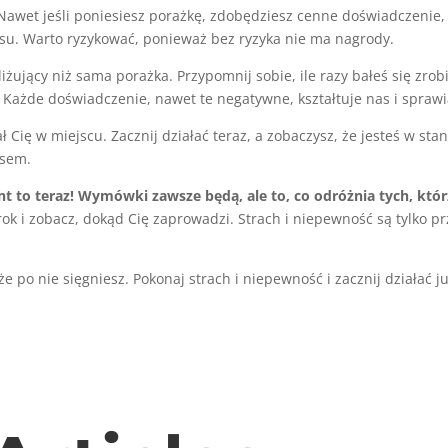
 Nawet jeśli poniesiesz porażkę, zdobędziesz cenne doświadczenie, 
cesu. Warto ryzykować, ponieważ bez ryzyka nie ma nagrody.
iżujący niż sama porażka. Przypomnij sobie, ile razy bałeś się zrob
j. Każde doświadczenie, nawet te negatywne, kształtuje nas i sprawia,
Cię w miejscu. Zacznij działać teraz, a zobaczysz, że jesteś w stan
asem.
 to teraz! Wymówki zawsze będą, ale to, co odróżnia tych, którz
rok i zobacz, dokąd Cię zaprowadzi. Strach i niepewność są tylko 
że po nie sięgniesz. Pokonaj strach i niepewność i zacznij działać 