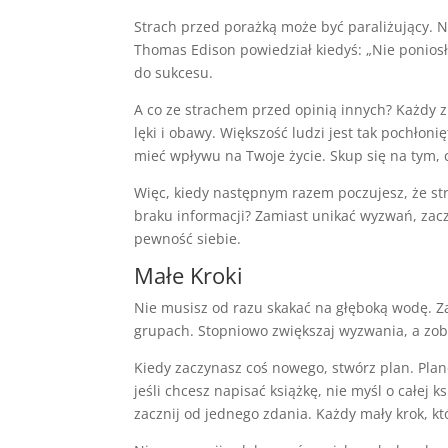
Strach przed porażką może być paraliżujący. Ni
Thomas Edison powiedział kiedyś: „Nie poniosłe
do sukcesu.
A co ze strachem przed opinią innych? Każdy z
lęki i obawy. Większość ludzi jest tak pochłoni
mieć wpływu na Twoje życie. Skup się na tym, 
Więc, kiedy następnym razem poczujesz, że stra
braku informacji? Zamiast unikać wyzwań, zacz
pewność siebie.
Małe Kroki
Nie musisz od razu skakać na głęboką wodę. Za
grupach. Stopniowo zwiększaj wyzwania, a zoba
Kiedy zaczynasz coś nowego, stwórz plan. Plan
jeśli chcesz napisać książkę, nie myśl o całej k
zacznij od jednego zdania. Każdy mały krok, któ