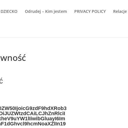
 DZIECKO
Odrudej – Kim jestem
PRIVACY POLICY
Relacje
pewność
ć
0ZW50IjoicG9zdF9hdXRob3
OiJUZWtzdCAiLCJhZnRlciI
xheV9uYW1lIiwibGluayI6Im
mF1dGhvcl9hcmNoaXZlIn19