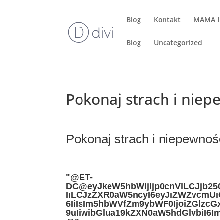
Blog
Kontakt
MAMA I
Blog
Uncategorized
Pokonaj strach i nie
Pokonaj strach i niepewnoś
"@ET-
DC@eyJkeW5hbWljIjp0cnVlLCJjb25
IiLCJzZXR0aW5ncyI6eyJiZWZvcmUi
6IiIsIm5hbWVfZm9ybWF0IjoiZGlzcG
9uIiwibGlua19kZXN0aW5hdGlvbiI6I