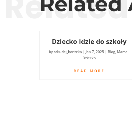
Related
Related 
Dziecko idzie do szkoły
by
odrudej_boritzka
|
Jan 7, 2025
|
Blog
,
Mama i
Dziecko
READ MORE