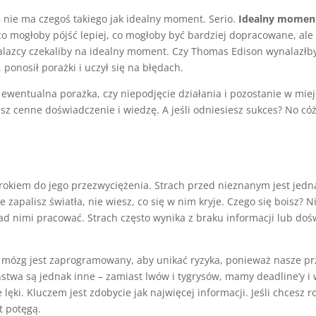
– nie ma czegoś takiego jak idealny moment. Serio.
Idealny moment 
o mogłoby pójść lepiej, co mogłoby być bardziej dopracowane, ale
alazcy czekaliby na idealny moment. Czy Thomas Edison wynalazłb
 ponosił porażki i uczył się na błędach.
 i ewentualna porażka, czy niepodjęcie działania i pozostanie w mie
skasz cenne doświadczenie i wiedzę. A jeśli odniesiesz sukces? No 
okiem do jego przezwyciężenia. Strach przed nieznanym jest jedną 
 zapalisz światła, nie wiesz, co się w nim kryje. Czego się boisz?
nad nimi pracować. Strach często wynika z braku informacji lub doś
i mózg jest zaprogramowany, aby unikać ryzyka, ponieważ nasze pr
twa są jednak inne – zamiast lwów i tygrysów, mamy deadline’y i w
ki. Kluczem jest zdobycie jak najwięcej informacji. Jeśli chcesz 
t potęgą.