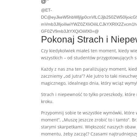
@"
@ET-
DC@eyJkeW5hbWljIjp0cnVlLCJjb250ZW50IjoicG
mVmb3JlIjoiIiwiYWZ0ZXIiOiIiLCJkYXRlX2Zvcm
GF0ZV9mb3JtYXQiOiIifX0=@
Pokonaj Strach i Niep
Czy kiedykolwiek miałeś ten moment, kiedy wies
wszystkich – od studentów przygotowujących s
Każdy z nas zna ten paraliżujący moment, kied
zaczniemy „od jutra”? Ale jutro to taki nieuch
magicznego, idealnego dnia, który wciąż wymyk
Strach i niepewność to tylko przeszkody, które 
kroku.
Przypomnij sobie te wszystkie wymówki, które 
moment”, „Muszę jeszcze zrobić to i tamto”. Br
starymi skarpetkami. Większość naszych obaw j
momentu, żeby zacząć? Czasami najtrudniejszy