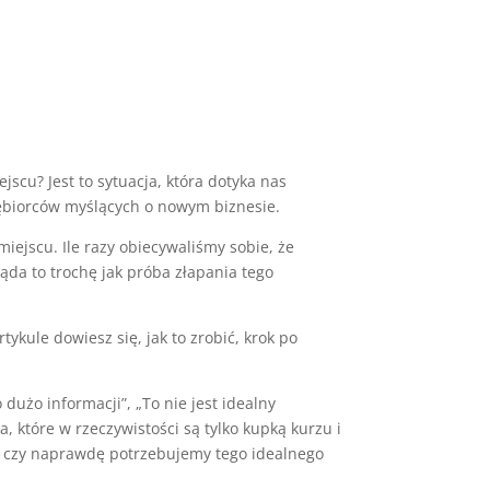
jscu? Jest to sytuacja, która dotyka nas
iębiorców myślących o nowym biznesie.
ejscu. Ile razy obiecywaliśmy sobie, że
ląda to trochę jak próba złapania tego
ykule dowiesz się, jak to zrobić, krok po
użo informacji”, „To nie jest idealny
 które w rzeczywistości są tylko kupką kurzu i
cu, czy naprawdę potrzebujemy tego idealnego