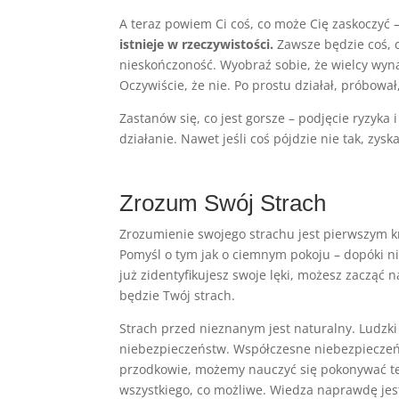
A teraz powiem Ci coś, co może Cię zaskoczyć 
istnieje w rzeczywistości.
Zawsze będzie coś, c
nieskończoność. Wyobraź sobie, że wielcy wyn
Oczywiście, że nie. Po prostu działał, próbował,
Zastanów się, co jest gorsze – podjęcie ryzyka
działanie. Nawet jeśli coś pójdzie nie tak, zy
Zrozum Swój Strach
Zrozumienie swojego strachu jest pierwszym kr
Pomyśl o tym jak o ciemnym pokoju – dopóki nie
już zidentyfikujesz swoje lęki, możesz zacząć 
będzie Twój strach.
Strach przed nieznanym jest naturalny. Ludzk
niebezpieczeństw. Współczesne niebezpieczeńs
przodkowie, możemy nauczyć się pokonywać te lę
wszystkiego, co możliwe. Wiedza naprawdę jes