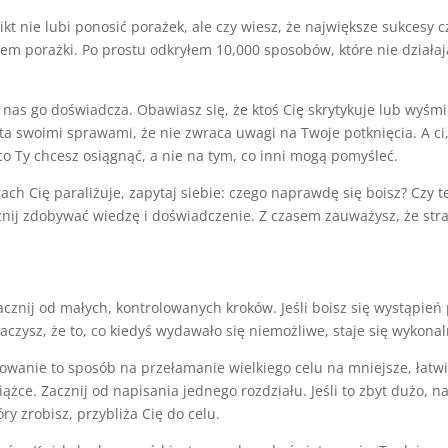
kt nie lubi ponosić porażek, ale czy wiesz, że największe sukcesy 
m porażki. Po prostu odkryłem 10,000 sposobów, które nie działają.
 nas go doświadcza. Obawiasz się, że ktoś Cię skrytykuje lub wyśmi
ęta swoimi sprawami, że nie zwraca uwagi na Twoje potknięcia. A ci,
co Ty chcesz osiągnąć, a nie na tym, co inni mogą pomyśleć.
ch Cię paraliżuje, zapytaj siebie: czego naprawdę się boisz? Czy t
nij zdobywać wiedzę i doświadczenie. Z czasem zauważysz, że strac
cznij od małych, kontrolowanych kroków. Jeśli boisz się wystąpie
czysz, że to, co kiedyś wydawało się niemożliwe, staje się wykonal
owanie to sposób na przełamanie wielkiego celu na mniejsze, łatwi
siążce. Zacznij od napisania jednego rozdziału. Jeśli to zbyt dużo, n
ry zrobisz, przybliża Cię do celu.