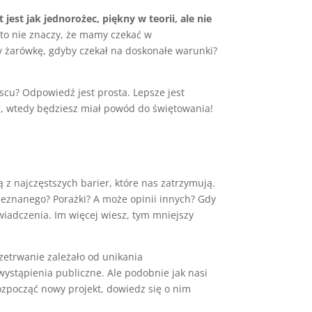
jest jak jednorożec, piękny w teorii, ale nie
 to nie znaczy, że mamy czekać w
y żarówkę, gdyby czekał na doskonałe warunki?
jscu? Odpowiedź jest prosta. Lepsze jest
cóż, wtedy będziesz miał powód do świętowania!
z najczęstszych barier, które nas zatrzymują.
 Nieznanego? Porażki? A może opinii innych? Gdy
wiadczenia. Im więcej wiesz, tym mniejszy
zetrwanie zależało od unikania
ystąpienia publiczne. Ale podobnie jak nasi
rozpocząć nowy projekt, dowiedz się o nim