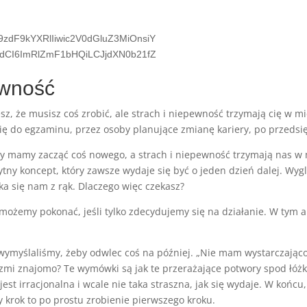
9zdF9kYXRlIiwic2V0dGluZ3MiOnsiY
1hdCI6ImRlZmF1bHQiLCJjdXN0b21fZ
ewność
z, że musisz coś zrobić, ale strach i niepewność trzymają cię w mie
ię do egzaminu, przez osoby planujące zmianę kariery, po przeds
y mamy zacząć coś nowego, a strach i niepewność trzymają nas w mi
wytny koncept, który zawsze wydaje się być o jeden dzień dalej. Wyg
a się nam z rąk. Dlaczego więc czekasz?
możemy pokonać, jeśli tylko zdecydujemy się na działanie. W tym art
wymyślaliśmy, żeby odwlec coś na później. „Nie mam wystarczająco d
zmi znajomo? Te wymówki są jak te przerażające potwory spod łóżka,
est irracjonalna i wcale nie taka straszna, jak się wydaje. W koń
 krok to po prostu zrobienie pierwszego kroku.