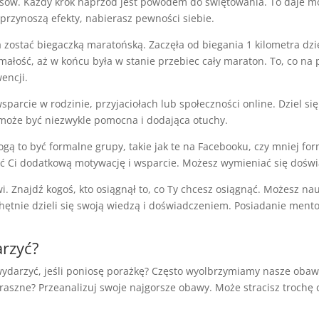
sów. Każdy krok naprzód jest powodem do świętowania. To daje mo
i przynoszą efekty, nabierasz pewności siebie.
a zostać biegaczką maratońską. Zaczęła od biegania 1 kilometra dzi
łość, aż w końcu była w stanie przebiec cały maraton. To, co na 
encji.
sparcie w rodzinie, przyjaciołach lub społeczności online. Dziel s
 może być niezwykle pomocna i dodająca otuchy.
to być formalne grupy, takie jak te na Facebooku, czy mniej forma
ć Ci dodatkową motywację i wsparcie. Możesz wymieniać się doświ
 Znajdź kogoś, kto osiągnął to, co Ty chcesz osiągnąć. Możesz nau
 chętnie dzieli się swoją wiedzą i doświadczeniem. Posiadanie ment
rzyć?
 wydarzyć, jeśli poniosę porażkę? Często wyolbrzymiamy nasze obaw
raszne? Przeanalizuj swoje najgorsze obawy. Może stracisz trochę c